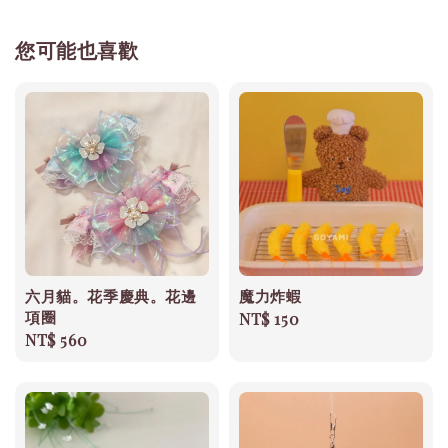
您可能也喜歡
六月貓。花季慶典。花邊
魔力炸蝦
項圈
Regular
NT$ 150
Regular
NT$ 560
price
price