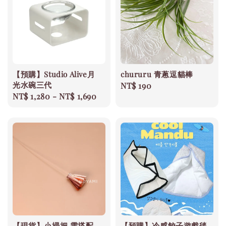
【預購】Studio Alive月
chururu 青蔥逗貓棒
光水碗三代
Regular
NT$ 190
Regular
NT$ 1,280
-
NT$ 1,690
price
price
【現貨】小掃把 需搭配
【預購】冷感餃子遊戲毯