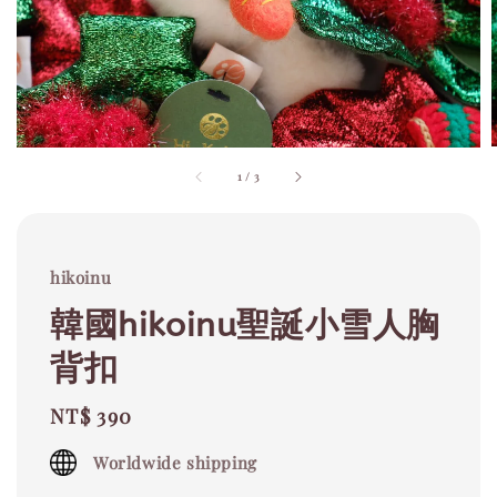
1
/
3
hikoinu
韓國hikoinu聖誕小雪人胸
背扣
Regular
NT$ 390
price
Worldwide shipping