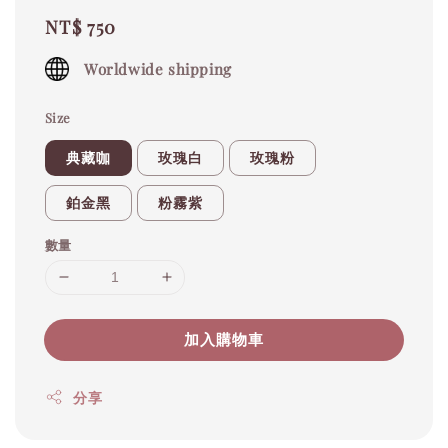
Regular
NT$ 750
price
Worldwide shipping
Size
典藏咖
玫瑰白
玫瑰粉
鉑金黑
粉霧紫
數量
加入購物車
分享