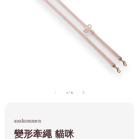
1
/
6
auskommen
變形牽繩 貓咪