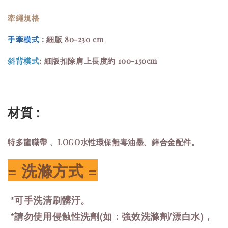
牽繩規格
手牽模式
: 細版 80-230 cm
斜背模式
: 細版扣除肩上長度約 100-150cm
材質 :
特多龍職帶 、LOGO水性環保無毒油墨、鋅合金配件。
= 洗滌方式 =
*可手洗清刷髒汙。
*請勿使用侵蝕性洗劑(如：強效洗滌劑/漂白水)，