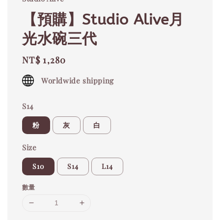
【預購】Studio Alive月
光水碗三代
Regular
NT$ 1,280
price
Worldwide shipping
S14
粉
灰
白
Size
S10
S14
L14
數量