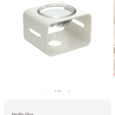
1
/
6
Studio Alive