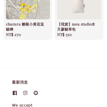
chururu 雛菊小黃花逗
【現貨】mou studio木
貓棒
天蓼貓草包
Regular
NT$ 270
Regular
NT$ 350
price
price
最新消息
We accept