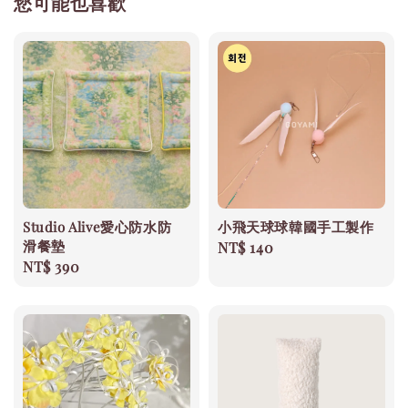
您可能也喜歡
Studio Alive愛心防水防
小飛天球球韓國手工製作
滑餐墊
Regular
NT$ 140
Regular
NT$ 390
price
price