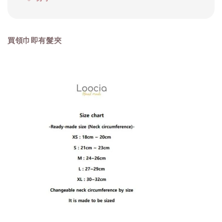
買領巾即有髮夾