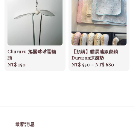
Chururu 搖擺球球逗貓
【預購】貓展連線熱銷
頭
Duraron涼感墊
Regular
NT$ 150
Regular
NT$ 550
-
NT$ 680
price
price
最新消息