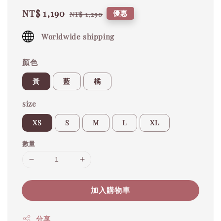
Sale
NT$ 1,190
Regular
優惠
NT$ 1,290
price
price
Worldwide shipping
顏色
黃
藍
橘
size
XS
S
M
L
XL
數量
加入購物車
分享