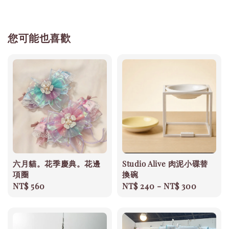
您可能也喜歡
六月貓。花季慶典。花邊
Studio Alive 肉泥小碟替
項圈
換碗
Regular
NT$ 560
Regular
NT$ 240
-
NT$ 300
price
price