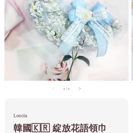
1
/
5
Loocia
韓國🇰🇷 綻放花語領巾