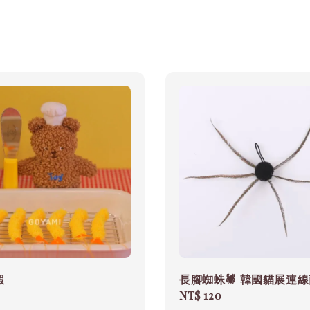
蝦
長腳蜘蛛🕷️ 韓國貓展連
0
Regular
NT$ 120