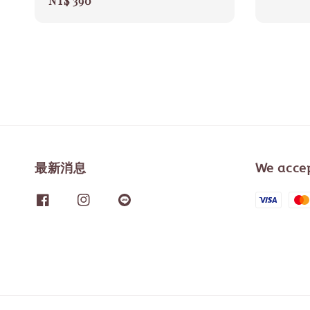
Regular
NT$ 390
price
price
最新消息
We acce