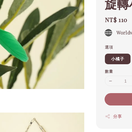
旋轉
Regular
NT$ 110
price
Worldw
選項
小橘子
數量
分享