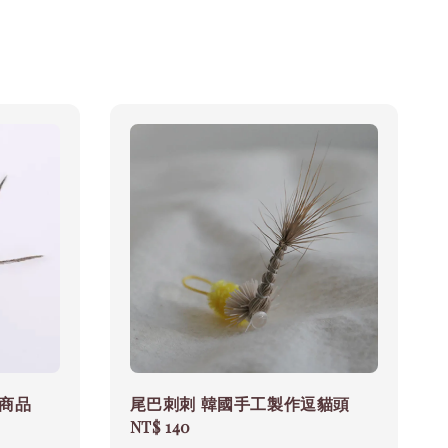
線商品
尾巴刺刺 韓國手工製作逗貓頭
Regular
NT$ 140