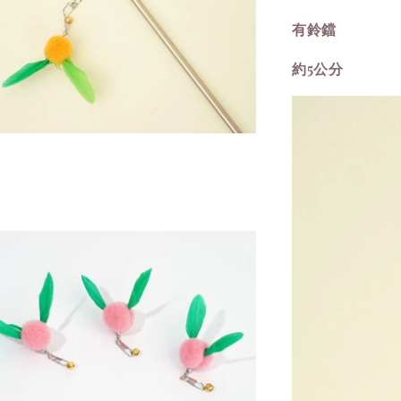
有鈴鐺
約5公分