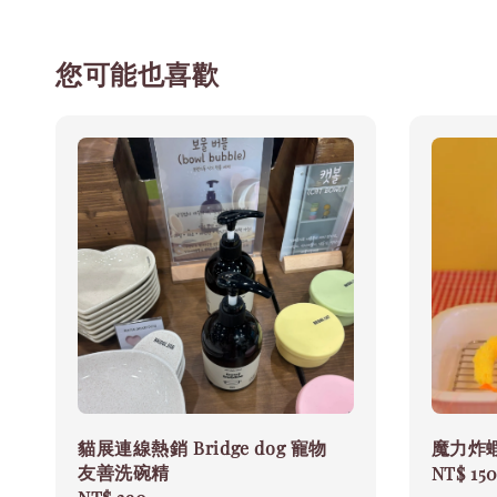
您可能也喜歡
貓展連線熱銷 Bridge dog 寵物
魔力炸
友善洗碗精
Regular
NT$ 15