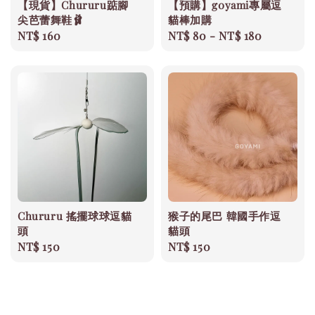
【現貨】Chururu踮腳
【預購】g0yami專屬逗
尖芭蕾舞鞋🩰
貓棒加購
Regular
NT$ 160
Regular
NT$ 80
-
NT$ 180
price
price
Chururu 搖擺球球逗貓
猴子的尾巴 韓國手作逗
頭
貓頭
Regular
NT$ 150
Regular
NT$ 150
price
price