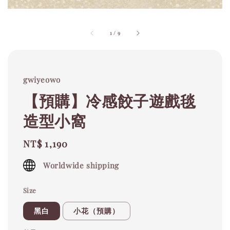
1
/
9
gwiyeowo
【預購】冷感餃子遊戲毯
造型小窩
Regular
NT$ 1,190
price
Worldwide shipping
Size
黑白
小花（預購）