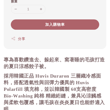
數量
加入購物車
分享
專為喜歡鑽進去、躲起來、窩著睡的毛孩打造
的夏日涼感餃子被。
採用韓國正品
Huvis Duraron 三層織冷感面
料
，搭配透氣性與回彈力優異的
Huvis
Polarfill 填充棉
，並以韓國製
60支高密度
Bio-Washing 純棉
精緻絎縫，兼具沁涼觸感
與柔軟包覆感，讓毛孩在炎炎夏日也能舒適入
眠。