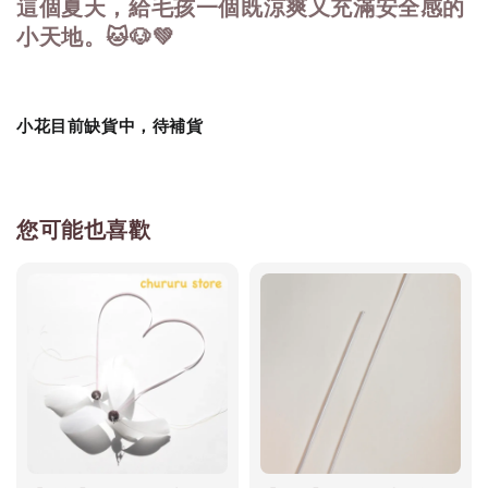
這個夏天，給毛孩一個既涼爽又充滿安全感的
小天地。🐱🐶💚
小花目前缺貨中，待補貨
您可能也喜歡